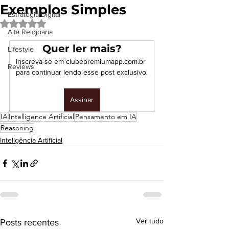
Exemplos Simples
Estrategia Digital
Avaliado com NaN de 5 estrelas.
Alta Relojoaria
Quer ler mais?
Lifestyle
Inscreva-se em clubepremiumapp.com.br 
Reviews
para continuar lendo esse post exclusivo.
Assinar
IA
Intelligence Artificial
Pensamento em IA
Reasoning
Inteligência Artificial
Ver tudo
Posts recentes