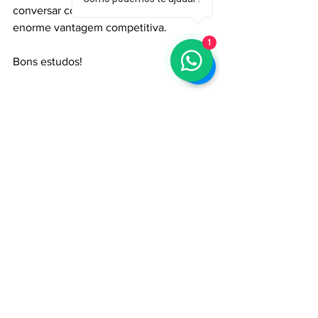
conversar com as máquinas terá uma 
enorme vantagem competitiva. 
1
Bons estudos!
IA
Intelligence Artificial
Pensamento em IA
Inteligência Artificial
Estrategia Digital
Ver tudo
Posts recentes