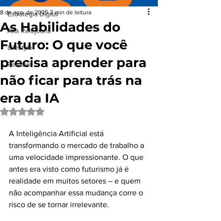
8 de ago. de 2025
2 min de leitura
Estrategia Digital
As Habilidades do
Alta Relojoaria
Futuro: O que você
Lifestyle
precisa aprender para
Reviews
não ficar para trás na
era da IA
Avaliado com NaN de 5 estrelas.
A Inteligência Artificial está 
transformando o mercado de trabalho a 
uma velocidade impressionante. O que 
antes era visto como futurismo já é 
realidade em muitos setores – e quem 
não acompanhar essa mudança corre o 
risco de se tornar irrelevante.