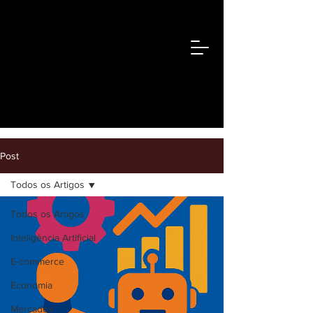
Post
Todos os Artigos
Todos os Artigos
Inteligência Artificial
E-commerce
Economia
Mercados