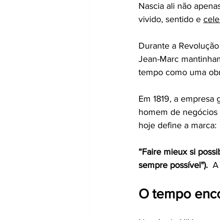
Nascia ali não apena
vivido, sentido e 
cele
Durante a Revolução 
Jean-Marc mantinham v
tempo como uma obra
Em 1819, a empresa 
homem de negócios c
hoje define a marca:
“Faire mieux si possib
sempre possível").  
A
O tempo enco