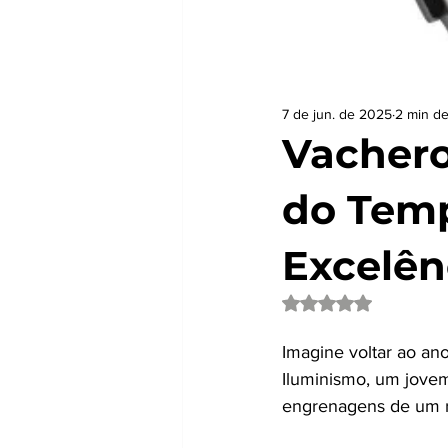
7 de jun. de 2025
2 min de
Vachero
do Temp
Excelên
Avaliado com NaN d
Imagine voltar ao an
Iluminismo, um jove
engrenagens de um re