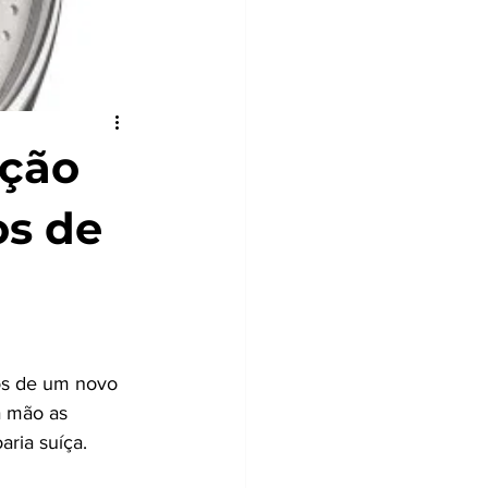
ição
s de
os de um novo 
 mão as 
aria suíça.