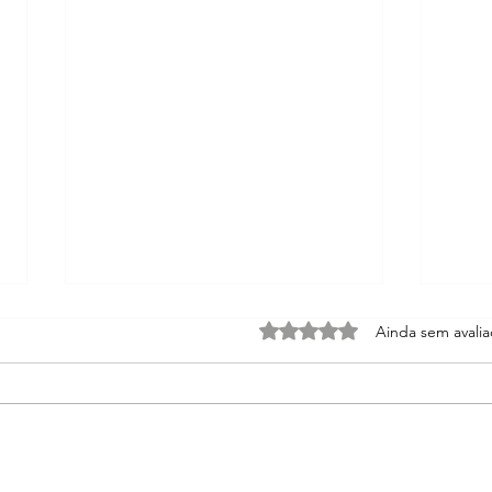
Avaliado com 0 de 5 estrel
Ainda sem avali