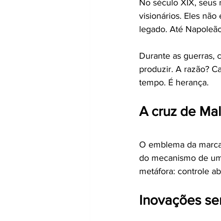
No século XIX, seus 
visionários. Eles nã
legado. Até Napoleão
Durante as guerras, 
produzir. A razão? C
tempo. É herança.
A cruz de Ma
O emblema da marca, 
do mecanismo de um r
metáfora: controle ab
Inovações se