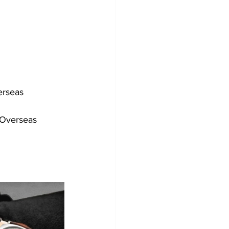
erseas
 Overseas 