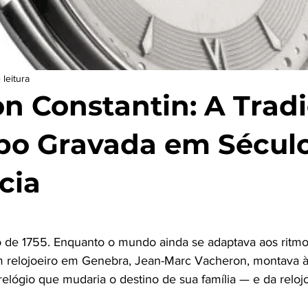
 leitura
n Constantin: A Trad
o Gravada em Século
cia
e 5 estrelas.
o de 1755. Enquanto o mundo ainda se adaptava aos ritm
m relojoeiro em Genebra, Jean-Marc Vacheron, montava à
lógio que mudaria o destino de sua família — e da relojo