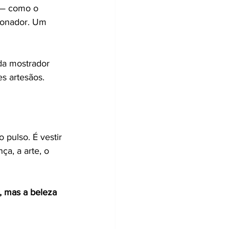
 — como o 
ionador. Um 
da mostrador 
s artesãos.
pulso. É vestir 
a, a arte, o 
 mas a beleza 