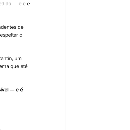
edido — ele é 
ndentes de 
espeitar o 
antin, um 
ema que até 
sível — e é 