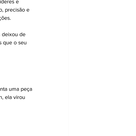
íderes e 
, precisão e 
ções.
a deixou de 
s que o seu 
enta uma peça 
 ela virou 