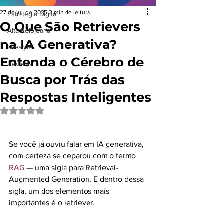
27 de jul. de 2025
2 min de leitura
Estrategia Digital
O Que São Retrievers
Alta Relojoaria
na IA Generativa?
Lifestyle
Entenda o Cérebro de
Reviews
Busca por Trás das
Respostas Inteligentes
Avaliado com NaN de 5 estrelas.
Se você já ouviu falar em IA generativa, 
com certeza se deparou com o termo 
RAG
 — uma sigla para Retrieval-
Augmented Generation. E dentro dessa 
sigla, um dos elementos mais 
importantes é o retriever.