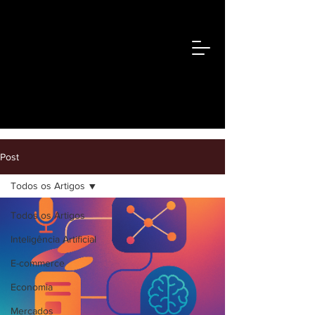
Post
Todos os Artigos
Todos os Artigos
Inteligência Artificial
E-commerce
Economia
Mercados