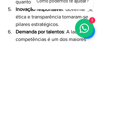
Como podemos te ajudar?
quanto grandes volumes.
Inovação responsável
: Governança, 
ética e transparência tornaram-se 
1
pilares estratégicos.
Demanda por talentos
: A lacuna de 
competências é um dos maiores 
entraves à adoção tecnológica.
O 
Technology Trends Outlook 2025
 da 
McKinsey nos lembra que o futuro não 
é apenas digital — ele é autônomo, 
colaborativo, sustentável e 
profundamente interconectado. Para 
líderes empresariais, a hora de agir é 
agora: escolher quais tendências 
abraçar, investir em infraestrutura e 
capacitação, e se posicionar como 
protagonista da próxima era de 