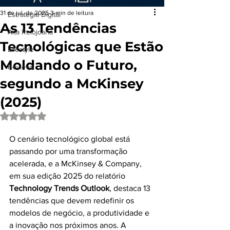
31 de jul. de 2025
3 min de leitura
Estrategia Digital
As 13 Tendências
Alta Relojoaria
Tecnológicas que Estão
Lifestyle
Moldando o Futuro,
Reviews
segundo a McKinsey
(2025)
Avaliado com NaN de 5 estrelas.
O cenário tecnológico global está 
passando por uma transformação 
acelerada, e a McKinsey & Company, 
em sua edição 2025 do relatório 
Technology Trends Outlook
, destaca 13 
tendências que devem redefinir os 
modelos de negócio, a produtividade e 
a inovação nos próximos anos. A 