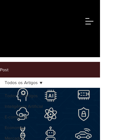
Post
Todos os Artigos
Todos os Artigos
Inteligência Artificial
E-commerce
Economia
Mercados