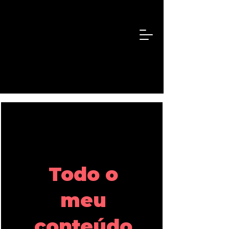
Todo o
meu
conteúdo